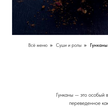
Всё меню
Суши и ролы
Гунканы
»
»
Гунканы — это особый в
переведенное как