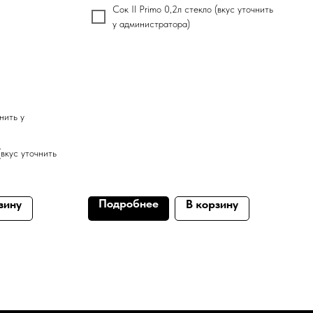
Сок Il Primo 0,2л стекло (вкус уточнить
у администратора)
чнить у
(вкус уточнить
Подробнее
зину
В корзину