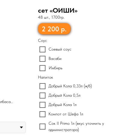
сет «ОИШИ»
48 шт., 1700гр.
2 200
р.
Соус
Соевый соус
Васаби
Имбирь
Напиток
Добрый Кола 0,33л (ж/б)
Добрый Кола 0,5л
олбаса
Добрый Кола 1л
», бекон,
Компот от Шефа 1л
Сок Il Primo 1л (вкус уточнить у
администратора)