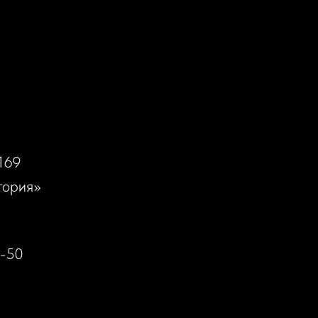
169
тория»
0-50