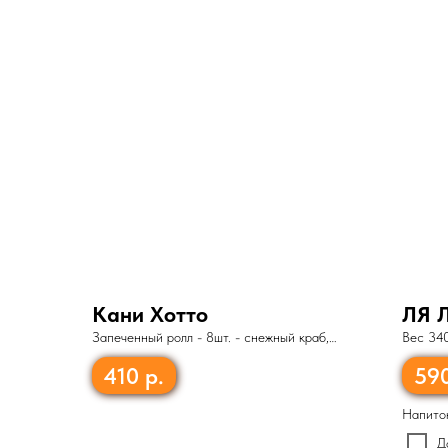
Кани Хотто
ЛЯ 
Запеченный ролл - 8шт. - снежный краб,
Вес 34
сливочный сыр, огурец, кунжут, соус Лава
410
р.
59
Напито
Д