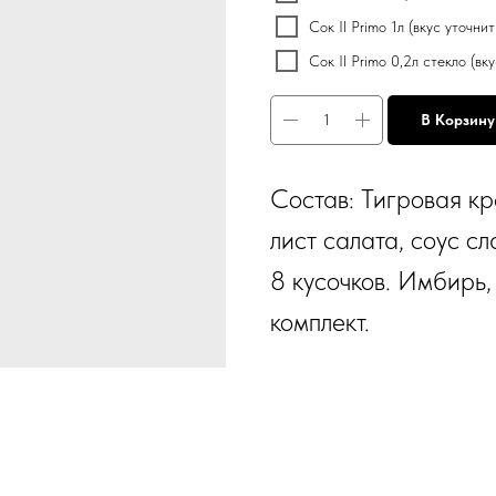
Сок Il Primo 1л (вкус уточни
Сок Il Primo 0,2л стекло (в
В Корзину
Состав: Тигровая кр
лист салата, соус с
8 кусочков. Имбирь,
комплект.