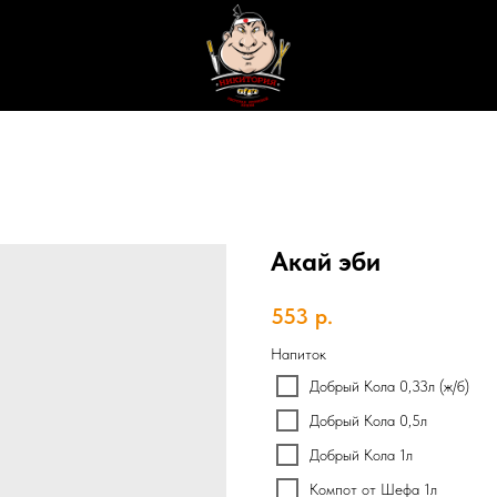
Акай эби
553
р.
Напиток
Добрый Кола 0,33л (ж/б)
Добрый Кола 0,5л
Добрый Кола 1л
Компот от Шефа 1л