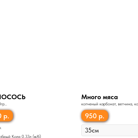
ЛОСОСЬ
Много мяса
0гр
копченый карбонат, ветчина, к
«Пепперони», сыр «Моцарелла
помидор, зеленый лук
0
р.
950
р.
к
обрый Кола 0,33л (ж/б)