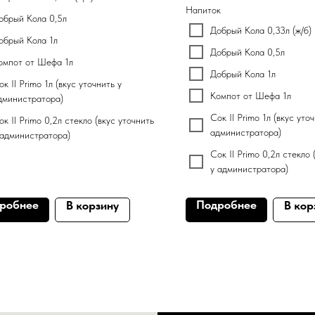
Напиток
обрый Кола 0,5л
Добрый Кола 0,33л (ж/б)
обрый Кола 1л
Добрый Кола 0,5л
омпот от Шефа 1л
Добрый Кола 1л
ок Il Primo 1л (вкус уточнить у
Компот от Шефа 1л
дминистратора)
Сок Il Primo 1л (вкус уто
ок Il Primo 0,2л стекло (вкус уточнить
администратора)
 администратора)
Сок Il Primo 0,2л стекло 
у администратора)
робнее
Подробнее
В корзину
В кор