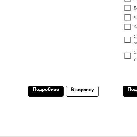
Д
Д
К
С
а
С
у
Подробнее
Под
В корзину