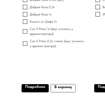
Добрый Кола 0,5л
В
Добрый Кола 1л
И
Компот от Шефа 1л
Сок Il Primo 1л (вкус уточнить у
администратора)
Сок Il Primo 0,2л стекло (вкус уточнить
у администратора)
Подробнее
Под
В корзину