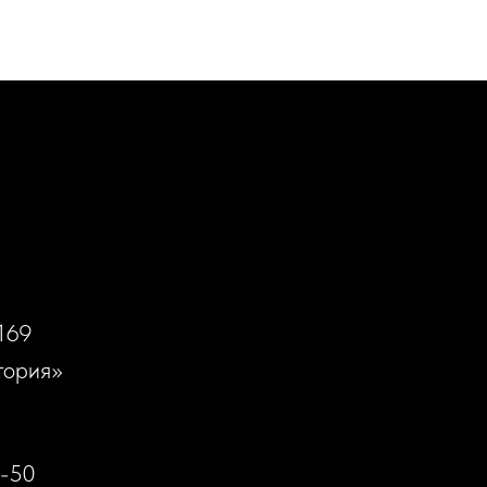
169
тория»
0-50