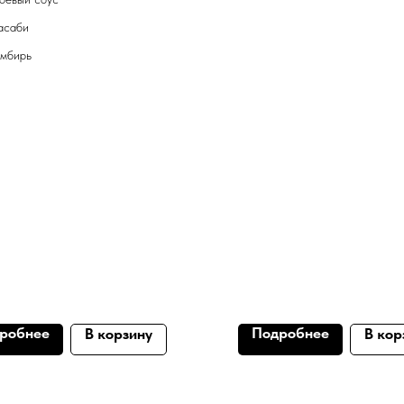
асаби
мбирь
робнее
Подробнее
В корзину
В кор