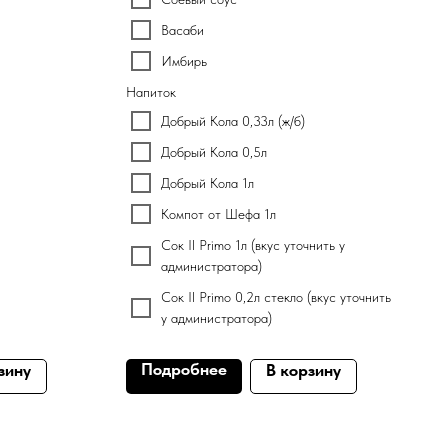
Васаби
Имбирь
Напиток
Добрый Кола 0,33л (ж/б)
Добрый Кола 0,5л
Добрый Кола 1л
Компот от Шефа 1л
Сок Il Primo 1л (вкус уточнить у
администратора)
Сок Il Primo 0,2л стекло (вкус уточнить
у администратора)
Подробнее
зину
В корзину