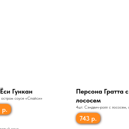
Ёси Гункан
Персона Гратта с
в остром соусе «Спайси»
лососем
4шт. Сэндвич-ролл с лососем, 
0
р.
икрой летучей рыбы, обжаренн
743
р.
оевый соус