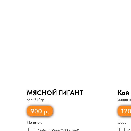
МЯСНОЙ ГИГАНТ
Кай 
вес 340гр.
мидии 
900
р.
12
Напиток
Соус
Добрый Кола 0,33л (ж/б)
С