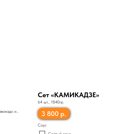
Сет «КАМИКАДЗЕ»
64 шт., 1840гр.
авокадо и
3 800
р.
ый в темпуре
Соус
Соевый соус