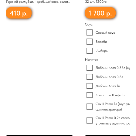
Горячий ролл /8шт. - краб, майонез, салат
32 шт., 1200гр.
«Чука», огурец
410
р.
1 700
р.
Соус
Соевый соус
Васаби
Имбирь
Напиток
Добрый Кола 0,33л (ж/б)
Добрый Кола 0,5л
Добрый Кола 1л
Компот от Шефа 1л
Сок Il Primo 1л (вкус уточни
администратора)
Сок Il Primo 0,2л стекло (в
уточнить у администратор