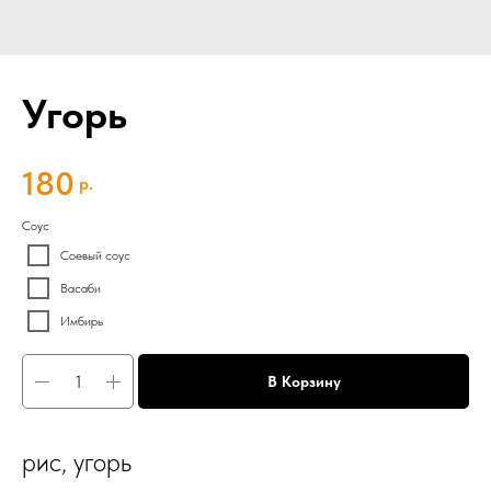
Угорь
180
р.
Соус
Соевый соус
Васаби
Имбирь
В Корзину
рис, угорь