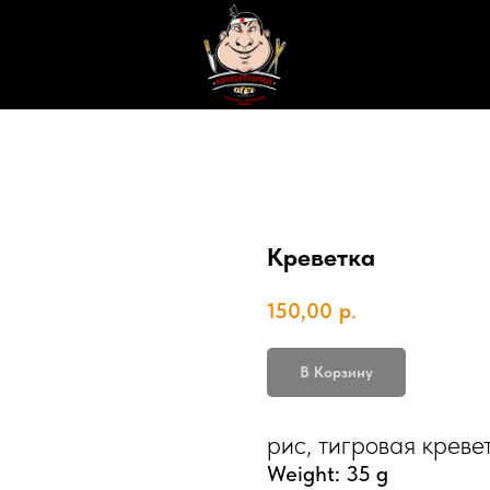
Креветка
150,00
р.
В Корзину
рис, тигровая креве
Weight: 35 g