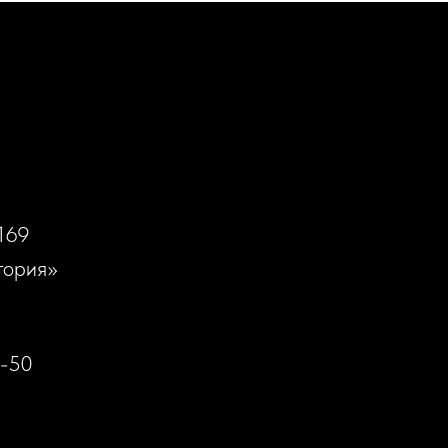
169
тория»
0-50