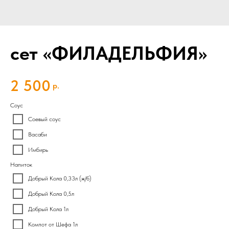
сет «ФИЛАДЕЛЬФИЯ»
2 500
р.
Соус
Соевый соус
Васаби
Имбирь
Напиток
Добрый Кола 0,33л (ж/б)
Добрый Кола 0,5л
Добрый Кола 1л
Компот от Шефа 1л