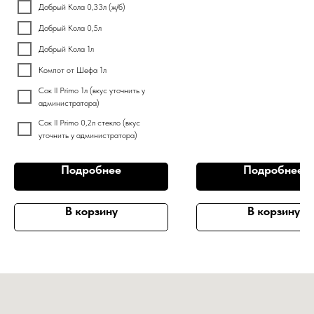
Добрый Кола 0,33л (ж/б)
Добрый Кола 0,5л
Добрый Кола 1л
Компот от Шефа 1л
Сок Il Primo 1л (вкус уточнить у
администратора)
Сок Il Primo 0,2л стекло (вкус
уточнить у администратора)
Подробнее
Подробнее
В корзину
В корзину