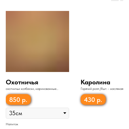
Охотничья
Каролина
охотничьи колбаски, маринованные
Горячий ролл /8шт. - масляная рыб
огурчики, карамелизованный лук, лук порей,
сливочный сыр, лист салата, рис,
соус, сыр
850
р.
430
р.
Напиток