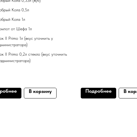
обрый Кола 0,33л (ж/б)
обрый Кола 0,5л
обрый Кола 1л
омпот от Шефа 1л
ок Il Primo 1л (вкус уточнить у
дминистратора)
ок Il Primo 0,2л стекло (вкус уточнить
 администратора)
робнее
Подробнее
В корзину
В кор