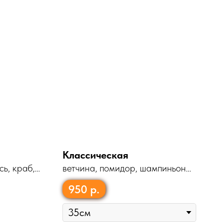
Классическая
сь, краб,
ветчина, помидор, шампиньоны,
сыр «Моцарелла», пицца соус
950
р.