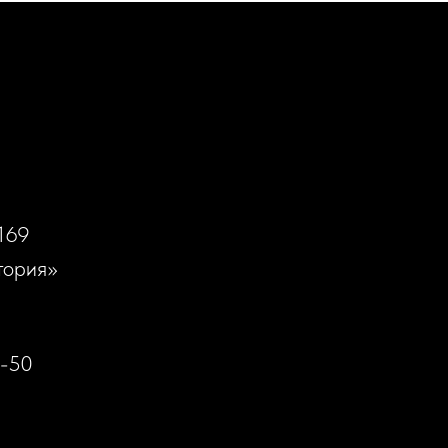
169
тория»
0-50