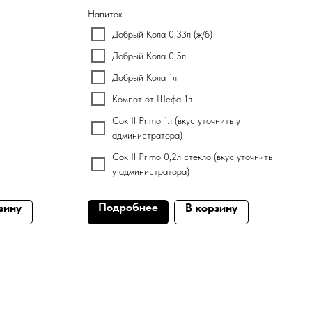
Напиток
Добрый Кола 0,33л (ж/б)
Добрый Кола 0,5л
Добрый Кола 1л
Компот от Шефа 1л
Сок Il Primo 1л (вкус уточнить у
администратора)
Сок Il Primo 0,2л стекло (вкус уточнить
у администратора)
Подробнее
зину
В корзину