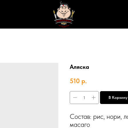
Аляска
510
р.
В Корзину
Состав: рис, нори, л
масаго