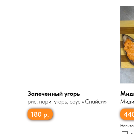
Запеченный угорь
Миди
рис, нори, угорь, соус «Спайси»
Мидии
лава
180
р.
44
Напито