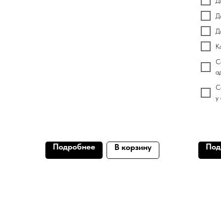
Д
Д
Д
К
С
а
С
у
Подробнее
Под
В корзину