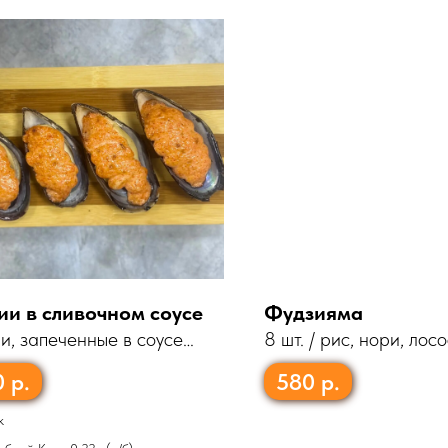
и в сливочном соусе
Фудзияма
, запеченные в соусе
8 шт. / рис, нори, лосо
- 5шт
огурец, майонез
0
р.
580
р.
к