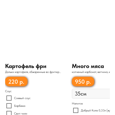
Картофель фри
Много мяса
Дольки картофеля, обжаренные во фритюре
копченый карбонат, ветчина, кол
150гр
«Пепперони», сыр «Моцарелла», 
помидор, зеленый лук
220
р.
950
р.
Соус
Соевый соус
Напиток
Барбекю
Добрый Кола 0,33л (ж/б)
Свит-чили