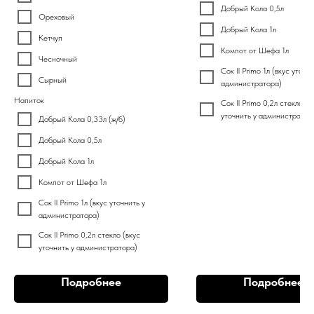
Добрый Кола 0,5л
Ореховый
Добрый Кола 1л
Кетчуп
Компот от Шефа 1л
Чесночный
Сок Il Primo 1л (вкус уточни
Сырный
администратора)
Напиток
Сок Il Primo 0,2л стекло (в
уточнить у администратор
Добрый Кола 0,33л (ж/б)
Добрый Кола 0,5л
Добрый Кола 1л
Компот от Шефа 1л
Сок Il Primo 1л (вкус уточнить у
администратора)
Сок Il Primo 0,2л стекло (вкус
уточнить у администратора)
Подробнее
Подробнее