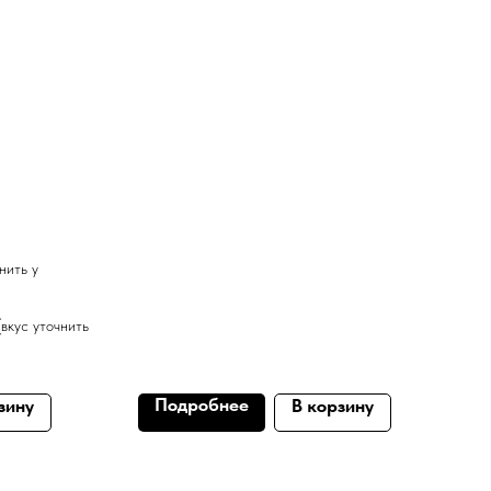
чнить у
(вкус уточнить
Подробнее
зину
В корзину