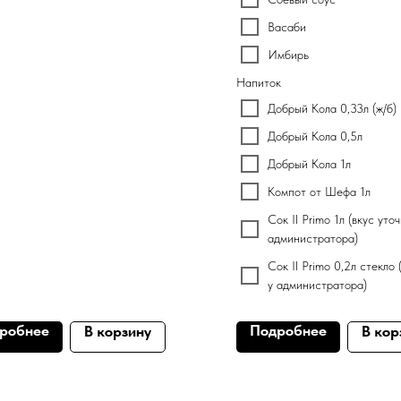
Васаби
Имбирь
Напиток
Добрый Кола 0,33л (ж/б)
Добрый Кола 0,5л
Добрый Кола 1л
Компот от Шефа 1л
Сок Il Primo 1л (вкус уто
администратора)
Сок Il Primo 0,2л стекло 
у администратора)
робнее
Подробнее
В корзину
В кор