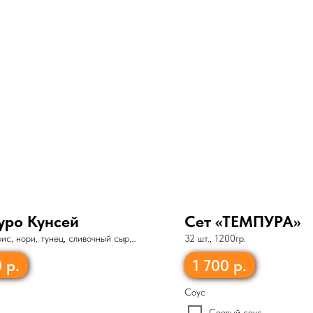
уро Кунсей
Сет «ТЕМПУРА»
 рис, нори, тунец, сливочный сыр,
32 шт., 1200гр.
0
р.
1 700
р.
Соус
Соевый соус