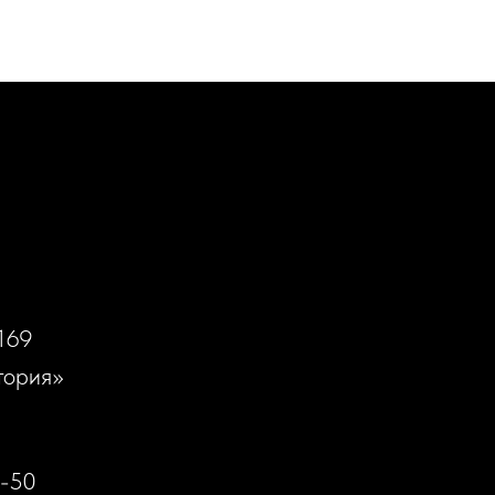
169
тория»
0-50