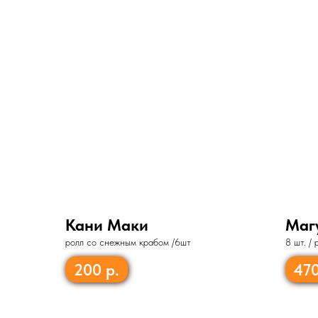
Кани Маки
Маг
ролл со снежным крабом /6шт
8 шт. /
огурец
200
р.
47