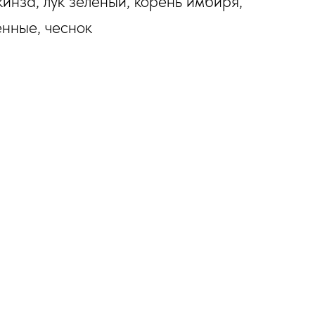
кинза, лук зеленый, корень имбиря,
нные, чеснок