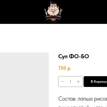
Суп ФО-БО
750
р.
В Корзину
Состав: лапша рисов