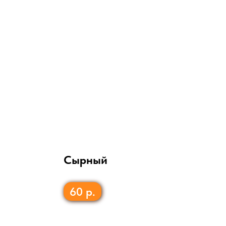
Сырный
60
р.