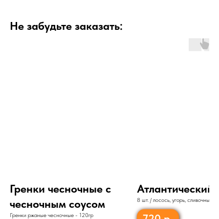
Не забудьте заказать:
Гренки чесночные с
Атлантический
8 шт. / лосось, угорь, сливочный с
чесночным соусом
тобико, рис, нори
Гренки ржаные чесночные - 120гр
720
р.