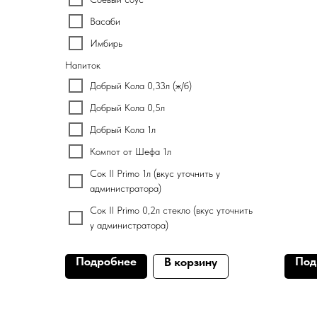
Васаби
Имбирь
Напиток
Добрый Кола 0,33л (ж/б)
Добрый Кола 0,5л
Добрый Кола 1л
Компот от Шефа 1л
Сок Il Primo 1л (вкус уточнить у
администратора)
Сок Il Primo 0,2л стекло (вкус уточнить
у администратора)
Подробнее
Под
В корзину