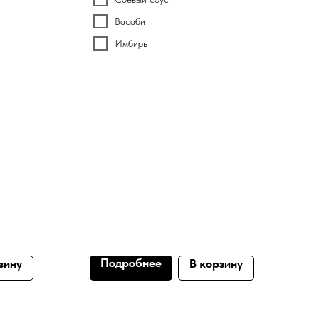
Васаби
Имбирь
Подробнее
зину
В корзину