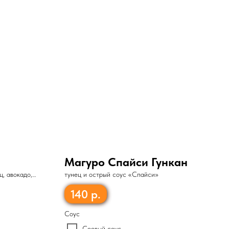
Магуро Спайси Гункан
ц, авокадо,
тунец и острый соус «Спайси»
140
р.
Соус
Соевый соус