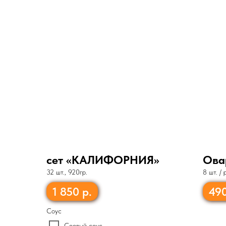
сет «КАЛИФОРНИЯ»
Ова
32 шт., 920гр.
8 шт. /
сыр, ку
1 850
р.
49
Соус
Соевый соус