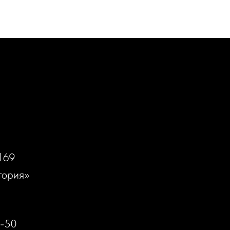
169
тория»
0-50