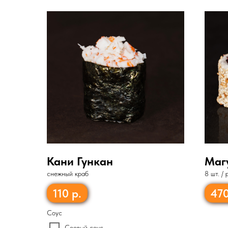
Кани Гункан
Маг
снежный краб
8 шт. /
огурец
110
р.
47
Соус
Соевый соус