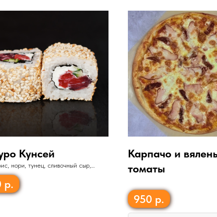
уро Кунсей
Карпачо и вялен
 рис, нори, тунец, сливочный сыр,
томаты
0
р.
950
р.