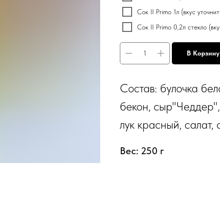
Сок Il Primo 1л (вкус уточни
Сок Il Primo 0,2л стекло (в
В Корзину
Состав: булочка бел
бекон, сыр"Чеддер"
лук красный, салат,
Вес: 250 г