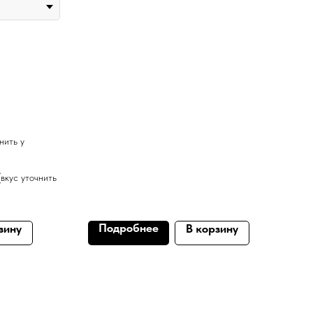
чнить у
(вкус уточнить
Подробнее
зину
В корзину