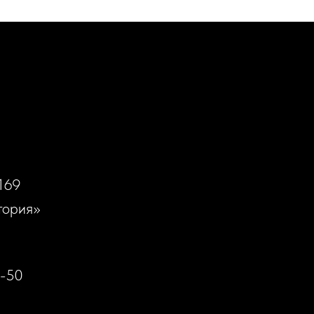
169
тория»
0-50