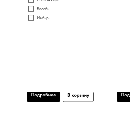
Васаби
Имбирь
Подробнее
Под
В корзину