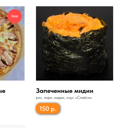
New
ые
Запеченные мидии
рис, нори, мидии, соус «Спайси»
150
р.