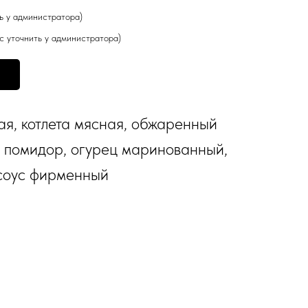
ть у администратора)
кус уточнить у администратора)
ая, котлета мясная, обжаренный
, помидор, огурец маринованный,
 соус фирменный