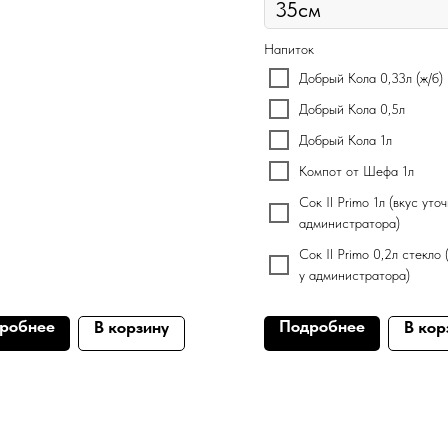
Напиток
Добрый Кола 0,33л (ж/б)
Добрый Кола 0,5л
Добрый Кола 1л
Компот от Шефа 1л
Сок Il Primo 1л (вкус уто
администратора)
Сок Il Primo 0,2л стекло 
у администратора)
робнее
Подробнее
В корзину
В кор