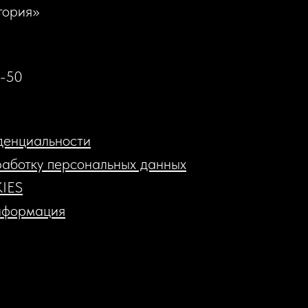
тория»
0-50
денциальности
работку персональных данных
IES
нформация