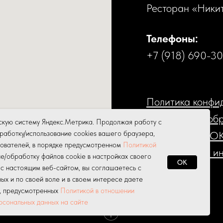
Ресторан «Ники
Телефоны:
+7 (918) 690-3
Политика конфи
Cогласие на об
скую систему Яндекс.Метрика. Продолжая работу с
Политика COOK
работку/использование cookies вашего браузера,
зователей, в порядке предусмотренном
Политикой
Ю
ридическая и
е/обработку файлов cookie в настройках своего
OK
 с настоящим веб-сайтом, вы соглашаетесь с
ых и по своей воле и в своем интересе даете
х, предусмотренных
Политикой в отношении
рсональных данных на сайте
Tilda
Made on