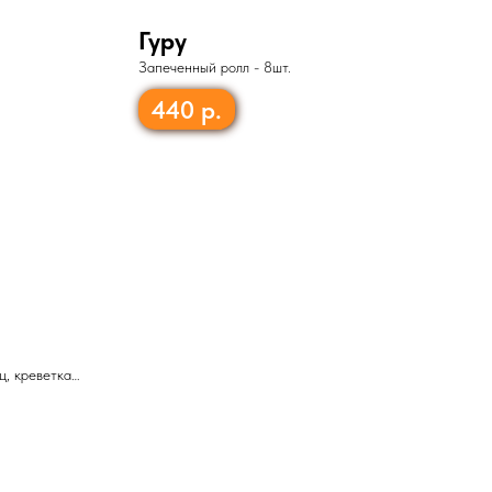
Гуру
Запеченный ролл - 8шт.
440
р.
ец, креветка