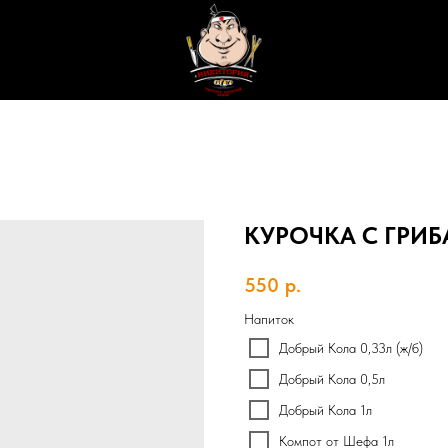
КУРОЧКА С ГРИ
550
р.
Напиток
Добрый Кола 0,33л (ж/б)
Добрый Кола 0,5л
Добрый Кола 1л
Компот от Шефа 1л