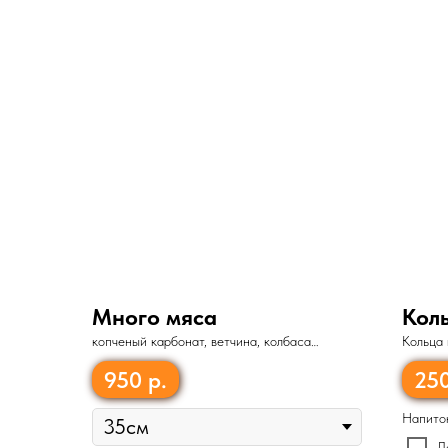
Много мяса
Кол
копченый карбонат, ветчина, колбаса
Кольца 
«Пепперони», сыр «Моцарелла», бекон,
100гр
помидор, зеленый лук
950
р.
25
Напито
Д