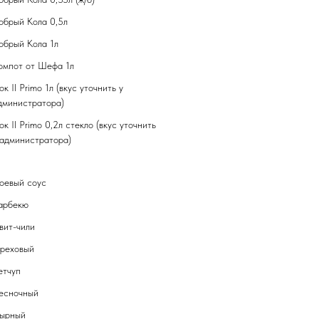
обрый Кола 0,5л
обрый Кола 1л
омпот от Шефа 1л
ок Il Primo 1л (вкус уточнить у
дминистратора)
ок Il Primo 0,2л стекло (вкус уточнить
 администратора)
оевый соус
арбекю
вит-чили
реховый
етчуп
есночный
ырный