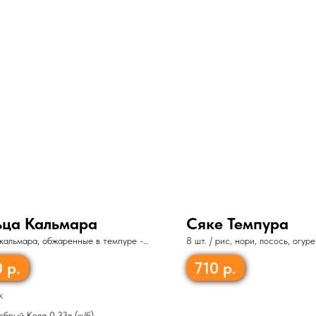
ьца Кальмара
Сяке Темпура
кальмара, обжаренные в темпуре -
8 шт. / рис, нори, лосось, огур
темпура, тобико
0
р.
710
р.
к
обрый Кола 0,33л (ж/б)