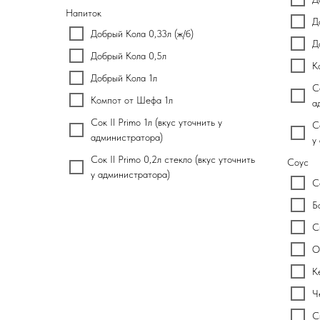
Напиток
Д
Добрый Кола 0,33л (ж/б)
Д
Добрый Кола 0,5л
К
Добрый Кола 1л
С
Компот от Шефа 1л
а
Сок Il Primo 1л (вкус уточнить у
С
администратора)
у
Сок Il Primo 0,2л стекло (вкус уточнить
Соус
у администратора)
С
Б
С
О
К
Ч
С