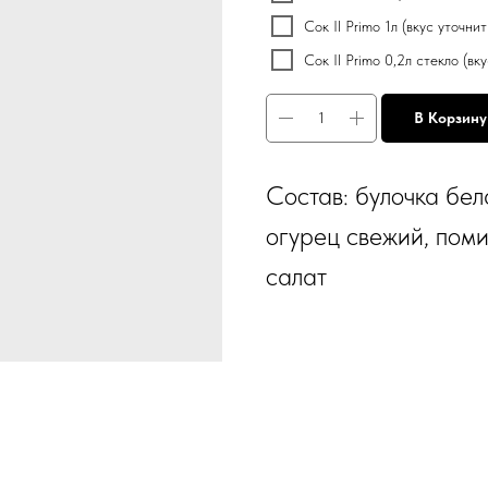
Сок Il Primo 1л (вкус уточни
Сок Il Primo 0,2л стекло (в
В Корзину
Состав: булочка бел
огурец свежий, поми
салат